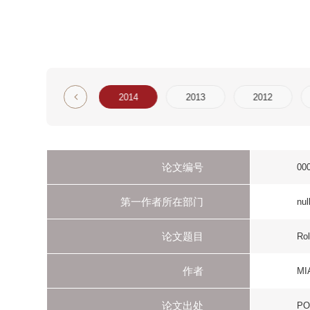
6
2015
2014
2013
2012
2011
论文编号
000343885000011
第一作者所在部门
null
论文题目
Role of Posttransl
作者
MIAO L
论文出处
POSTTRANSLATIO
刊物名称
POSTTRANSLATI
年
2014
卷
759