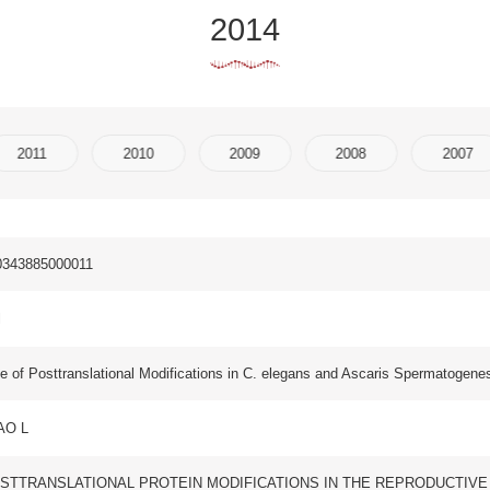
2010
2009
2008
2007
2006
2005
ational Modifications in C. elegans and Ascaris Spermatogenesis and Sperm Function
NAL PROTEIN MODIFICATIONS IN THE REPRODUCTIVE SYSTEM 2014,759( ):215-239
ONAL PROTEIN MODIFICATIONS IN THE REPRODUCTIVE SYSTEM