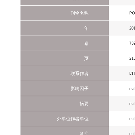
页
215-239
联系作者
L'HERNAULT SW (
影响因子
null
摘要
null
外单位作者单位
null
备注
null