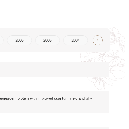
2004
2003
2002
2001
2000
ed quantum yield and pH-