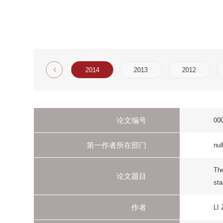
6
2015
2014
2013
2012
2011
论文编号
000342539600009
第一作者所在部门
null
The S28H mutation
论文题目
stability
作者
LI ZY
论文出处
ACTA BIOCHIMICA
刊物名称
ACTA BIOCHIMIC
年
2014
卷
46