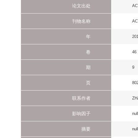
期
9
页
802-809
联系作者
ZHANG XE (REPRI
影响因子
null
摘要
null
外单位作者单位
null
备注
null