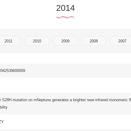
2010
2009
2008
2007
2006
2005
 on mNeptune generates a brighter near-infrared monomeric fluorescent protein with improv
 ET BIOPHYSICA SINICA 2014,46(9):802-809
A ET BIOPHYSICA SINICA