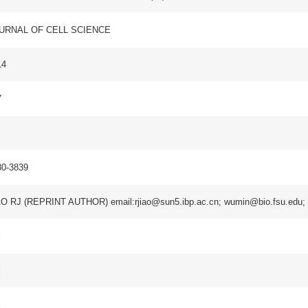
 AUTHOR) email:rjiao@sun5.ibp.ac.cn; wumin@bio.fsu.edu;