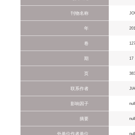
期
17
页
3830-3839
联系作者
JIAO RJ (REPRINT
影响因子
null
摘要
null
外单位作者单位
null
备注
null