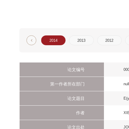
6
2015
2014
2013
2012
2011
论文编号
000341698300018
第一作者所在部门
null
论文题目
E(y)1/TAF9 mediate
作者
XIE GQ
论文出处
JOURNAL OF CELL
刊物名称
JOURNAL OF CE
年
2014
卷
127