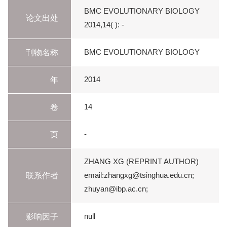
BMC EVOLUTIONARY BIOLOGY
论文出处
2014,14( ): -
刊物名称
BMC EVOLUTIONARY BIOLOGY
年
2014
卷
14
页
-
ZHANG XG (REPRINT AUTHOR)
联系作者
email:zhangxg@tsinghua.edu.cn;
zhuyan@ibp.ac.cn;
影响因子
null