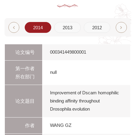
2015
2014
2013
2012
2011
论文编号
000341449800001
第一作者
null
所在部门
Improvement of Dscam homophilic
论文题目
binding affinity throughout
Drosophila evolution
作者
WANG GZ