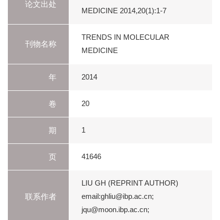
论文出处
MEDICINE 2014,20(1):1-7
TRENDS IN MOLECULAR
刊物名称
MEDICINE
年
2014
卷
20
期
1
页
41646
LIU GH (REPRINT AUTHOR)
联系作者
email:ghliu@ibp.ac.cn;
jqu@moon.ibp.ac.cn;