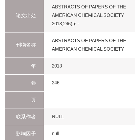
ABSTRACTS OF PAPERS OF THE
论文出处
AMERICAN CHEMICAL SOCIETY
2013,246( ): -
ABSTRACTS OF PAPERS OF THE
刊物名称
AMERICAN CHEMICAL SOCIETY
年
2013
卷
246
页
-
联系作者
NULL
影响因子
null