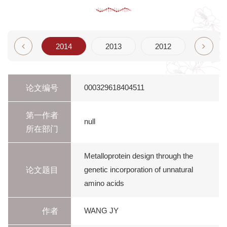
2015
2014
2013
2012
2011
论文编号
000329618404511
第一作者
null
所在部门
Metalloprotein design through the
论文题目
genetic incorporation of unnatural
amino acids
作者
WANG JY