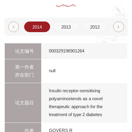
2015
2014
2013
2012
2011
论文编号
000329196901264
第一作者
null
所在部门
Insulin receptor-sensitising
polyaminosterols as a novel
论文题目
therapeutic approach for the
treatment of type 2 diabetes
作者
GOVERS R