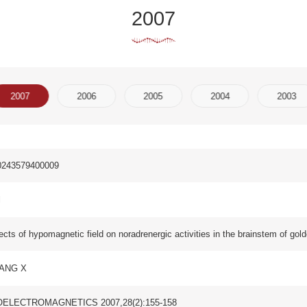
2006
2005
2004
2003
2002
2001
netic field on noradrenergic activities in the brainstem of golden hamster
ETICS 2007,28(2):155-158
GNETICS