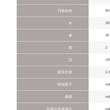
期
2
页
155-158
联系作者
LI B email:lib@sun
影响因子
null
摘要
null
外单位作者单位
null
备注
null