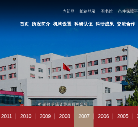
内部网
邮箱登录
图书馆
条件保障平台
所长邮箱
违法违纪举报
页
所况简介
机构设置
科研队伍
科研成果
交流合作
党建与创新文化
教育培养
10
2009
2008
2007
2006
2005
2004
2003
2002
2007