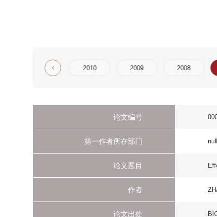
2
2011
2010
2009
2008
2007
论文编号
000243579400009
第一作者所在部门
null
论文题目
Effects of hypomag
作者
ZHANG X
论文出处
BIOELECTROMAGN
刊物名称
BIOELECTROMA
年
2007
卷
28